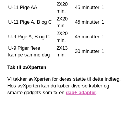
2X20
U-11 Pige AA
45 minutter
1
min.
2X20
U-11 Pige A, B og C
45 minutter
1
min.
2X20
U-9 Pige A, B og C
45 minutter
1
min.
U-9 Piger flere
2X13
30 minutter
1
kampe samme dag
min.
Tak til avXperten
Vi takker avXperten for deres støtte til dette indlæg.
Hos avXperten kan du køber diverse kabler og
smarte gadgets som fx en
dab+ adapter
.