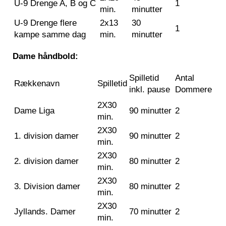
U-9 Drenge A, B og C
1
min.
minutter
U-9 Drenge flere
2x13
30
1
kampe samme dag
min.
minutter
Dame håndbold:
Spilletid
Antal
Rækkenavn
Spilletid
inkl. pause
Dommere
2X30
Dame Liga
90 minutter
2
min.
2X30
1. division damer
90 minutter
2
min.
2X30
2. division damer
80 minutter
2
min.
2X30
3. Division damer
80 minutter
2
min.
2X30
Jyllands. Damer
70 minutter
2
min.