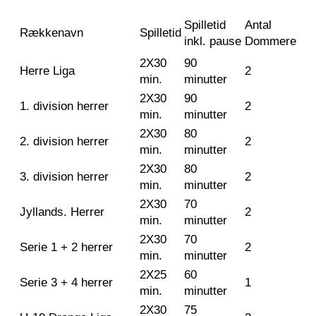
Spilletid
Antal
Rækkenavn
Spilletid
inkl. pause
Dommere
2X30
90
Herre Liga
2
min.
minutter
2X30
90
1. division herrer
2
min.
minutter
2X30
80
2. division herrer
2
min.
minutter
2X30
80
3. division herrer
2
min.
minutter
2X30
70
Jyllands. Herrer
2
min.
minutter
2X30
70
Serie 1 + 2 herrer
2
min.
minutter
2X25
60
Serie 3 + 4 herrer
1
min.
minutter
2X30
75