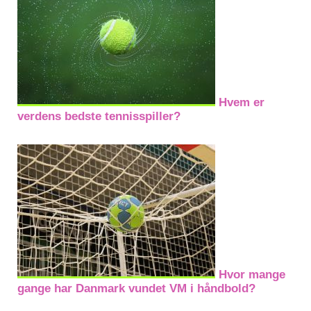
Hvem er
verdens bedste tennisspiller?
Hvor mange
gange har Danmark vundet VM i håndbold?