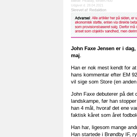
Billede: Pixabay, torben7400
Udgivet d. 28.04.2021
Skrevet af: Redaktion
John Faxe Jensen er i dag,
maj
.
Han er nok mest kendt for a
hans kommentar efter EM 92 
vil sige som Store (en anden 
John Faxe debuterer på det d
landskampe, før han stopper 
han 4 mål, hvoraf det ene var
faktisk kåret som året fodbold
Han har, ligesom mange andre
Han startede i Brøndby IF, r