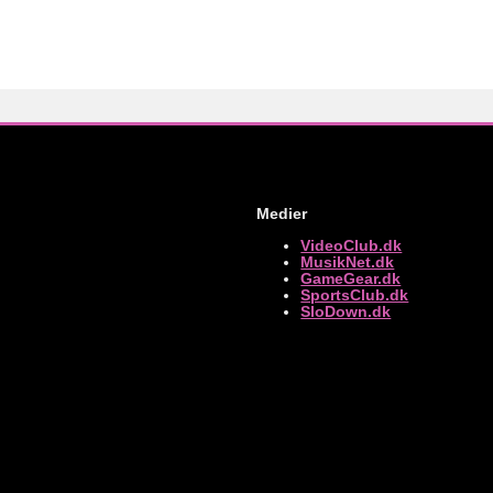
Medier
VideoClub.dk
MusikNet.dk
GameGear.dk
SportsClub.dk
SloDown.dk