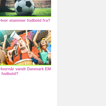
Hvor stammer fodbold fra?
Hvornår vandt Danmark EM
i fodbold?