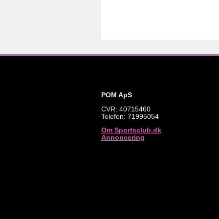
POM ApS
CVR: 40715460
Telefon: 71995054
Om Sportsclub.dk
Annoncering