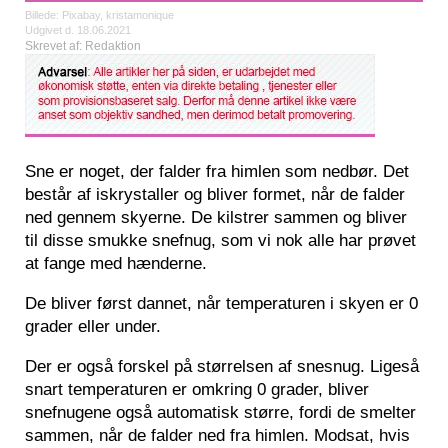
Billede: Pixabay, kristamonique
Udgivet d. 18.06.2021
Skrevet af: Redaktion
Sne er noget, der falder fra himlen som nedbør. Det
består af iskrystaller og bliver formet, når de falder
ned gennem skyerne. De kilstrer sammen og bliver
til disse smukke snefnug, som vi nok alle har prøvet
at fange med hænderne.
De bliver først dannet, når temperaturen i skyen er 0
grader eller under.
Der er også forskel på størrelsen af snesnug. Ligeså
snart temperaturen er omkring 0 grader, bliver
snefnugene også automatisk større, fordi de smelter
sammen, når de falder ned fra himlen. Modsat, hvis